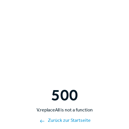
500
V.replaceAll is not a function
Zurück zur Startseite