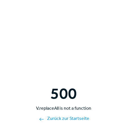
500
V.replaceAll is not a function
Zurück zur Startseite