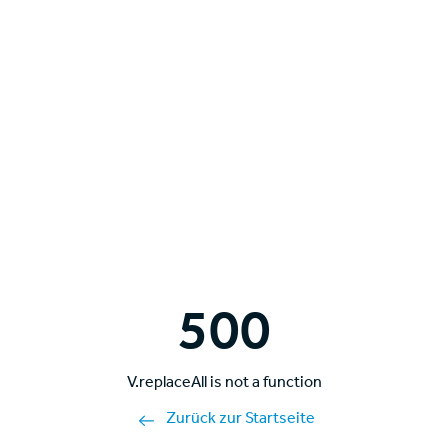
500
V.replaceAll is not a function
Zurück zur Startseite