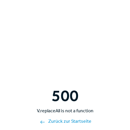
500
V.replaceAll is not a function
Zurück zur Startseite