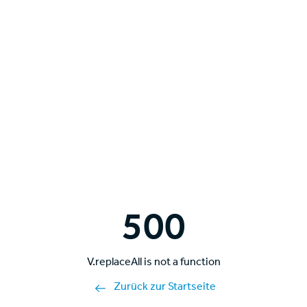
500
V.replaceAll is not a function
Zurück zur Startseite